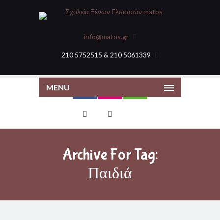
info@matos.gr
210 5752515 & 210 5061339
MENU
Archive For Tag:
Παιδιά