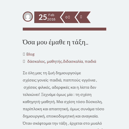
25
Feb
0
2018
Όσα μου έμαθε η τάξη..
Blog
δάσκαλος
,
μαθητής.διδασκαλία
,
παιδιά
Σε όλη μας τη ζωή δημιουργούμε
σχέσεις:γονείς-παιδιά, παππούς-εγγόνια ,
σχέσεις φιλικές, αδερφικές και η λίστα δεν
τελειώνει! Ξεχνάμε όμως μία : τη σχέση
καθηγητή-μαθητή. Μια σχέση τόσο δύσκολη,
περίπλοκη και απαιτητική, όμως συνάμα τόσο
δημιουργική, εποικοδομητική και αναγκαία.
Όταν σκέφτομαι την τάξη , έρχεται στο μυαλό