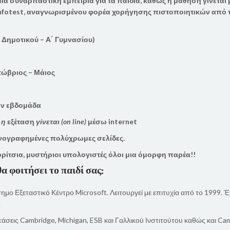
ια συναρπαστική εμπειρία για τα παιδιά, κ
αθώς η μάθηση γίνεται 
nfotest
,
αναγνωρισμένου φορέα χορήγησης πιστοποιητικών από το
( Δημοτικού – Α΄ Γυμνασίου)
ώβριος – Μάιος
ην εβδομάδα
 η
εξέταση
γίνεται (
on
line
)
μέσω
internet
ικονογραφημένες πολύχρωμες σελίδες.
ρίτσια,
μυστήριοι υπολογιστές όλοι
μια όμορφη παρέα!!
α φοιτήσει το παιδί σας:
σημο Εξεταστικό Κέντρο Microsoft. Λειτουργεί με επιτυχία από το 1999.
.
ξετάσεις Cambridge, Michigan, ESB και Γαλλικού Ινστιτούτου καθώς και C