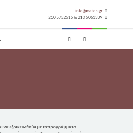
info@matos.gr
210 5752515 & 210 5061339
Α
αι να
εξοικειωθ
ούν
με τα
προγράμματα