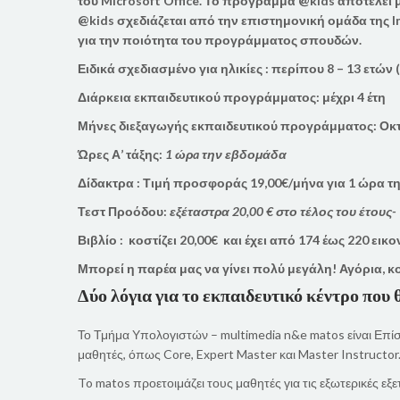
του
Microsoft
Office
.
Το πρόγραμμα @
kids
αποτελεί μ
@
kids
σχεδιάζεται από την
επιστημονική ομάδα της
I
για την ποιότητα του προγράμματος σπουδών.
Ειδικά σχεδιασμένο για ηλικίες :
περίπου 8 – 13 ετών 
Διάρκεια εκπαιδευτικού προγράμματος:
μέχρι 4 έτη
Μήνες διεξαγωγής εκπαιδευτικού προγράμματος:
Οκτ
Ώρες Α’ τάξης:
1 ώρ
a
την εβδομάδα
Δίδακτρα :
Τιμή προσφοράς 19,00€/μήνα για 1 ώρα τ
Τεστ Προόδου:
εξέταστρα 20,00 € στο τέλος του έτους-
Βιβλίο : κοστίζει 20,00€ και έχει από 174 έως 220 ε
Μπορεί η
παρέα μας να γίνει πολύ μεγάλη!
Αγόρια,
κο
Δύο λόγια για το εκπαιδευτικό κέντρο που θ
Το Τμήμα Υπολογιστών – multimedia
n&e
matos
είναι Επί
μαθητές, όπως
Core,
Expert
Master
και
Master Instructor
To
matos
προετοιμάζει τους μαθητές για τις εξωτερικές ε