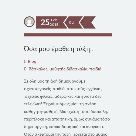
25
Feb
0
2018
Όσα μου έμαθε η τάξη..
Blog
δάσκαλος
,
μαθητής.διδασκαλία
,
παιδιά
Σε όλη μας τη ζωή δημιουργούμε
σχέσεις:γονείς-παιδιά, παππούς-εγγόνια ,
σχέσεις φιλικές, αδερφικές και η λίστα δεν
τελειώνει! Ξεχνάμε όμως μία : τη σχέση
καθηγητή-μαθητή. Μια σχέση τόσο δύσκολη,
περίπλοκη και απαιτητική, όμως συνάμα τόσο
δημιουργική, εποικοδομητική και αναγκαία.
Όταν σκέφτομαι την τάξη , έρχεται στο μυαλό